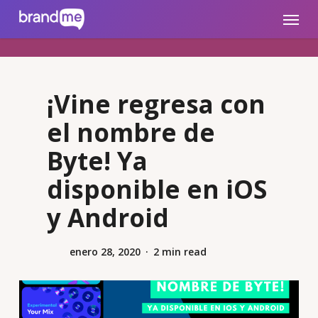
Skip
brandme.la
Menu
to
main
content
¡Vine regresa con
el nombre de
Byte! Ya
disponible en iOS
y Android
enero 28, 2020
2 min read