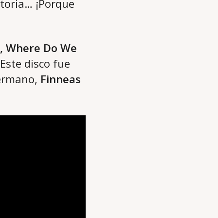
storia… ¡Porque
p, Where Do We
Este disco fue
hermano,
Finneas