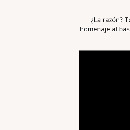
¿La razón? T
homenaje al basq