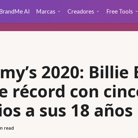
BrandMe AI
Marcas
Creadores
Free Tools
y’s 2020: Billie E
 récord con cinc
os a sus 18 años
n read