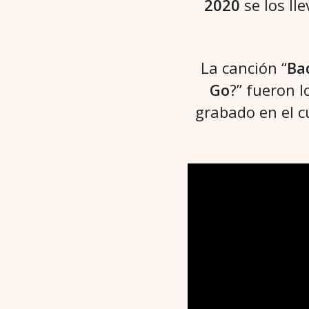
2020
se los ll
La canción “
Ba
Go
?” fueron l
grabado en el 