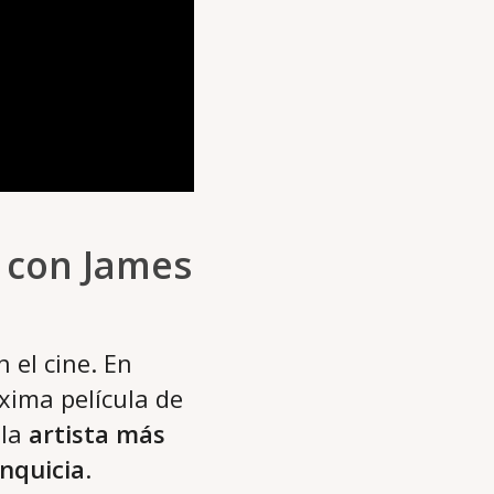
e con James
 el cine. En
xima película de
 la
artista más
anquicia
.