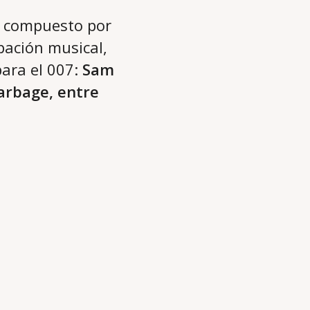
tá compuesto por
ipación musical,
para el 007:
Sam
arbage, entre