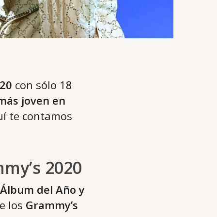
20
con sólo 18
más joven en
quí te contamos
ammy’s 2020
 Álbum del Año y
e los
Grammy’s