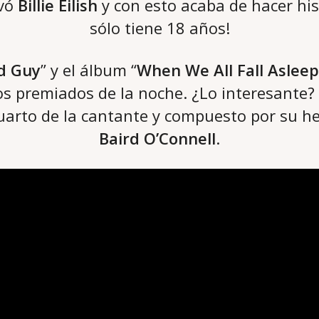
evó
Billie Eilish
y con esto acaba de hacer hi
sólo tiene 18 años!
d Guy
” y el álbum “
When We All Fall Aslee
os premiados de la noche. ¿Lo interesante? 
cuarto de la cantante y compuesto por su 
Baird O’Connell
.