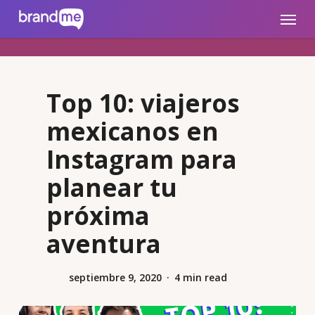
Skip
brandme.la
Menu
to
main
content
Top 10: viajeros
mexicanos en
Instagram para
planear tu
próxima
aventura
septiembre 9, 2020
4 min read