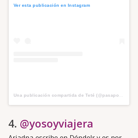
Ver esta publicación en Instagram
Una publicación compartida de Teté (@pasaportete)
el
4.
@yosoyviajera
Ariadna escribe en DóndeIr y es por