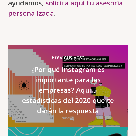
ayudamos,
solicita aquí tu asesoría
personalizada
.
Previous Post
¿Por qué Instagram es
importante para las
empresas? Aquí 5
estadísticas del 2020 que te
darán la respuesta