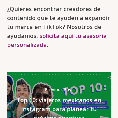
¿Quieres encontrar creadores de
contenido que te ayuden a expandir
tu marca en TikTok? Nosotros de
ayudamos,
solicita aquí tu asesoría
personalizada
.
Previous Post
Top 10: viajeros mexicanos en
Instagram para planear tu
próxima aventura