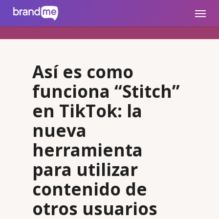
Skip
brandme.la
Menu
to
main
content
Así es como
funciona “Stitch”
en TikTok: la
nueva
herramienta
para utilizar
contenido de
otros usuarios