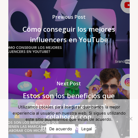
Previous Post
Cómo conseguir los mejores
influencers en YouTube
Next Post
Estos son los beneficios que
obtienen las marcas al
Utilizamos cookies para asegurar que damos la mejor
experiencia al usuario en nuestra web. Si sigues utilizando
colaborar con
este sitio asumiremos que estás de acuerdo.
microinfluencers
De acuerdo
Legal