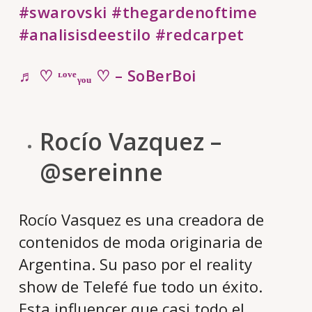
#swarovski
#thegardenoftime
#analisisdeestilo
#redcarpet
♬ ♡ ᶫᵒᵛᵉᵧₒᵤ ♡ – SoBerBoi
Rocío Vazquez –
@sereinne
Rocío Vasquez es una creadora de
contenidos de moda originaria de
Argentina. Su paso por el reality
show de Telefé fue todo un éxito.
Esta influencer que casi todo el