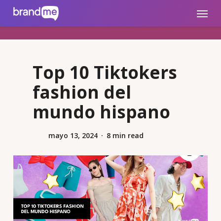
Skip
brandme.la
Menu
to
main
content
Top 10 Tiktokers
fashion del
mundo hispano
mayo 13, 2024
8 min read