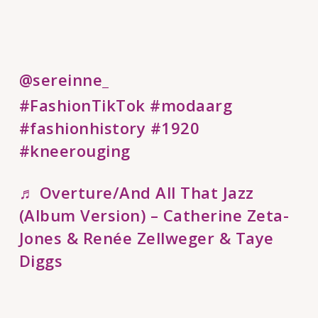
@sereinne_
#FashionTikTok
#modaarg
#fashionhistory
#1920
#kneerouging
♬ Overture/And All That Jazz
(Album Version) – Catherine Zeta-
Jones & Renée Zellweger & Taye
Diggs