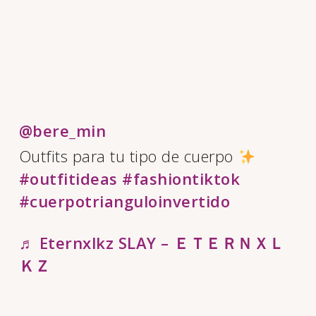
@bere_min
Outfits para tu tipo de cuerpo
#outfitideas
#fashiontiktok
#cuerpotrianguloinvertido
♬ Eternxlkz SLAY – ＥＴＥＲＮＸＬ
ＫＺ