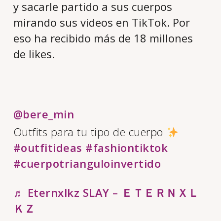
y sacarle partido a sus cuerpos
mirando sus videos en TikTok. Por
eso ha recibido más de 18 millones
de likes.
@bere_min
Outfits para tu tipo de cuerpo
#outfitideas
#fashiontiktok
#cuerpotrianguloinvertido
♬ Eternxlkz SLAY – ＥＴＥＲＮＸＬ
ＫＺ