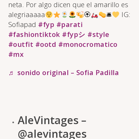
neta. Por algo dicen que el amarillo es
alegriaaaaa
🏵
🛎
IG:
Sofiapad
#fyp
#parati
#fashiontiktok
#fypシ
#style
#outfit
#ootd
#monocromatico
#mx
♬ sonido original – Sofia Padilla
AleVintages –
@alevintages