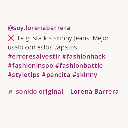
@soy.lorenabarrera
Te gusta los skinny Jeans. Mejor
usalo con estos zapatos
#erroresalvestir
#fashionhack
#fashioninspo
#fashionbattle
#styletips
#pancita
#skinny
♬ sonido original – Lorena Barrera