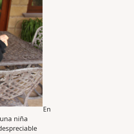
En
 una niña
despreciable