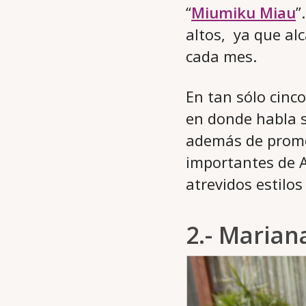
“
Miumiku Miau
”
altos, ya que al
cada mes.
En tan sólo cinc
en donde habla s
además de promoc
importantes de A
atrevidos estilo
2.- Marian