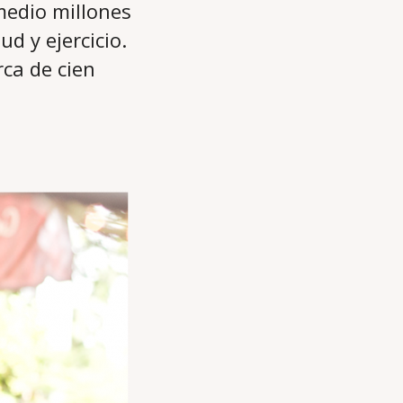
medio millones
d y ejercicio.
rca de cien