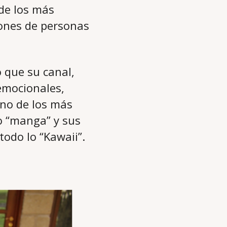
de los más
lones de personas
o que su canal,
emocionales,
uno de los más
o “manga” y sus
todo lo “Kawaii”.