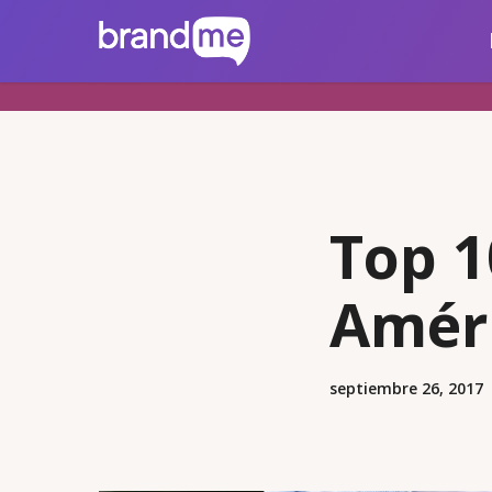
Skip
brandme.la
to
main
content
Top 1
Améri
septiembre 26, 2017