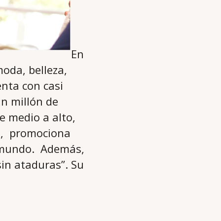
En
oda, belleza,
enta con casi
n millón de
de medio a alto,
s, promociona
l mundo. Además,
sin ataduras”. Su