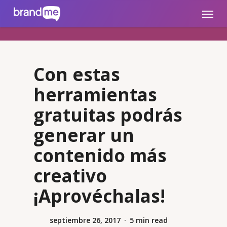
Skip
brandme.la
Menu
to
main
content
Con estas
herramientas
gratuitas podrás
generar un
contenido más
creativo
¡Aprovéchalas!
septiembre 26, 2017
5 min read