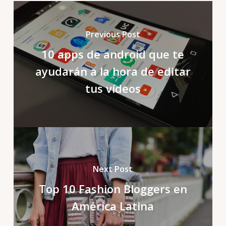
Previous Post
10 apps de android que te
ayudarán a la hora de editar
tus vídeos
Next Post
Top 10 Fashion Bloggers en
América Latina