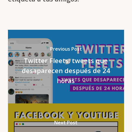
Previous Post
Twitter Fleets: tweets que
desaparecen después de 24
horas
Next Post