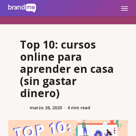
Skip
brandme.la
Menu
to
main
content
Top 10: cursos
online para
aprender en casa
(sin gastar
dinero)
marzo 26, 2020
4 min read