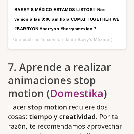
BARRY’S MÉXICO ESTAMOS LISTOS!! Nos
vemos a las 9:00 am hora CDMX! TOGETHER WE
#BARRYON #barryon #barrysmexico ?
Una publicación compartida de
Barry’s México
(@barrysmexico) el
7. Aprende a realizar
animaciones stop
motion (
Domestika
)
Hacer
stop motion
requiere dos
cosas:
tiempo y creatividad
. Por tal
razón, te recomendamos aprovechar