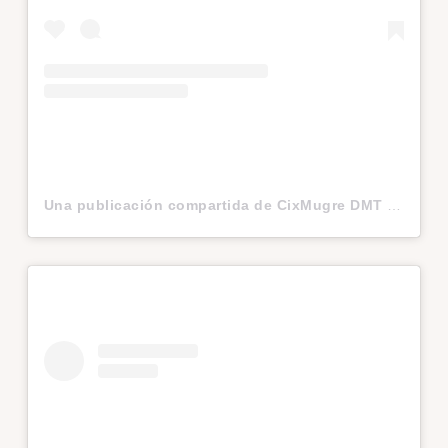
Una publicación compartida de CixMugre DMT (@cixmugre_dmt)