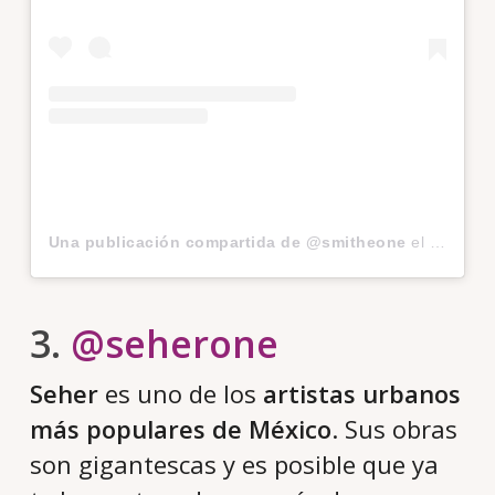
Una publicación compartida de @smitheone
el
21 Nov, 
3.
@seherone
Seher
es uno de los
artistas urbanos
más populares de México
. Sus obras
son gigantescas y es posible que ya