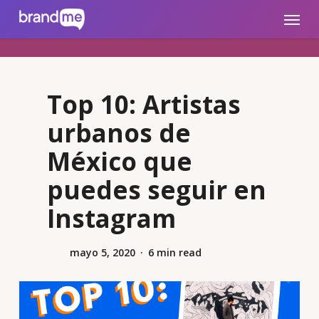
Skip
brandme.la
Menu
to
main
content
Top 10: Artistas
urbanos de
México que
puedes seguir en
Instagram
mayo 5, 2020
6 min read