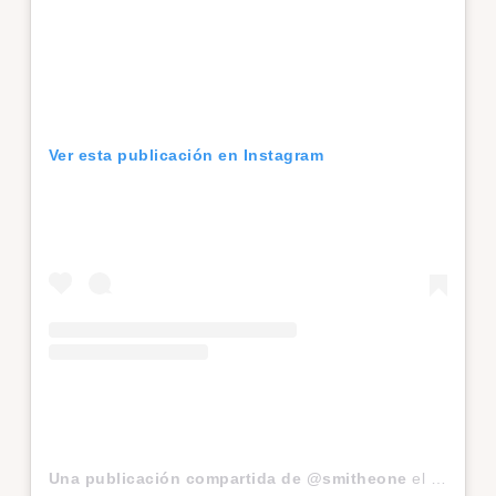
Ver esta publicación en Instagram
Una publicación compartida de @smitheone
el
8 Abr, 2