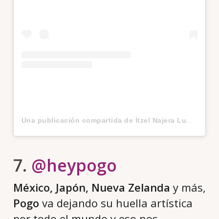
Una publicación compartida de Itzel Najera Luna (@n_e_w_s)
7.
@heypogo
México, Japón, Nueva Zelanda
y más,
Pogo
va dejando su huella artística
por todo el mundo y eso nos