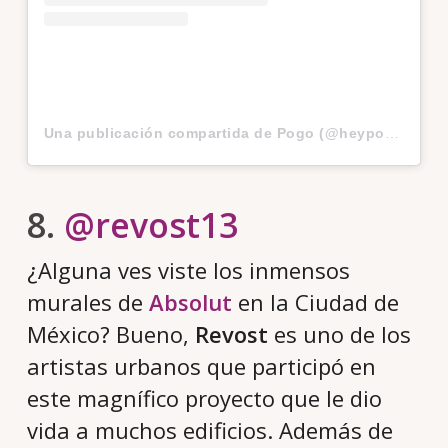
Una publicación compartida de Pogo (@heypogo)
el
13
8.
@revost13
¿Alguna ves viste los inmensos
murales de
Absolut
en la Ciudad de
México? Bueno,
Revost
es uno de los
artistas urbanos que participó en
este magnífico proyecto que le dio
vida a muchos edificios. Además de