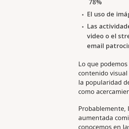
78%
El uso de im
Las actividad
video o el st
email patroci
Lo que podemos c
contenido visual
la popularidad d
como acercamient
Probablemente, l
aumentada comie
conocemos en las