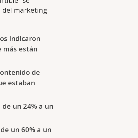
rtible” se
s del marketing
os indicaron
ue más están
 contenido de
ue estaban
ió de un 24% a un
 de un 60% a un