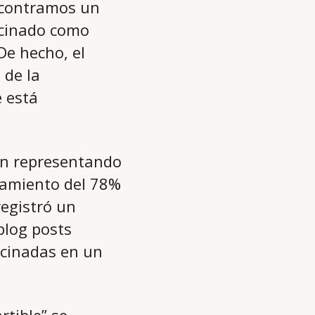
encontramos un
ocinado como
De hecho, el
 de la
e está
en representando
ncamiento del 78%
registró un
blog posts
ocinadas en un