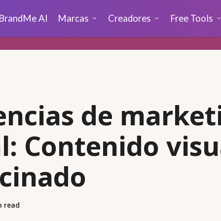
BrandMe AI
Marcas
Creadores
Free Tools
ncias de market
al: Contenido visu
cinado
n read