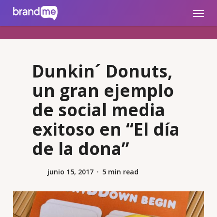
Skip
brandme.la
Menu
to
main
content
Dunkin´ Donuts,
un gran ejemplo
de social media
exitoso en “El día
de la dona”
junio 15, 2017
5 min read