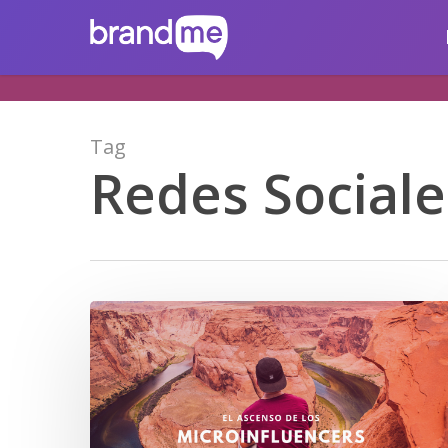
Skip
brandme.la
to
main
content
Tag
Redes Sociale