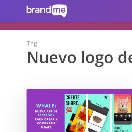
Skip
brandme.la
to
main
content
Tag
Nuevo logo d