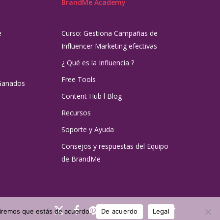
BrandMe Academy
e
Curso: Gestiona Campañas de
Influencer Marketing efectivas
¿ Qué es la Influencia ?
Free Tools
Ganados
Content Hub l Blog
Recursos
Soporte y Ayuda
Consejos y respuestas del Equipo
de BrandMe
x-
facebook
pinterest
linkedin
youtube
instagram
tiktok
umiremos que estás de acuerdo.
De acuerdo
Legal
twitter