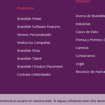
Empresa
Productos
Acerca de BrandM
BrandMe Finder
Industrias
BrandMe Software Features
Casos de Éxito
Servicio Personalizado
Prensa y Premios 
Viraliza tus Campañas
Carreras
BrandMe Shop
Contáctanos
BrandMe Talent
Legal
BrandMe l Product Placement
Recursos de marca
Contrata Celebridades
eriencia al usuario en nuestra web. Si sigues utilizando este sitio as