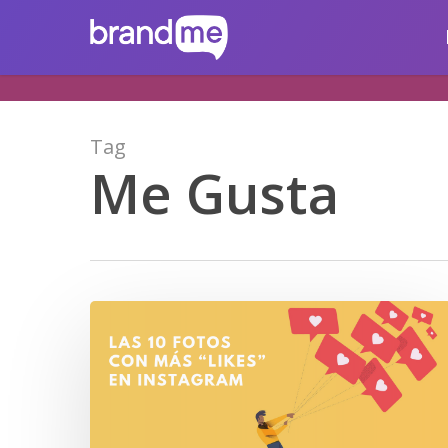
Skip
brandme.la
to
main
content
Tag
Me Gusta