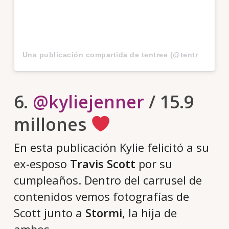
Una publicación compartida de tentree (@tentree)
el
22
6.
@kyliejenner
/ 15.9
millones
En esta publicación Kylie felicitó a su
ex-esposo
Travis Scott
por su
cumpleaños. Dentro del carrusel de
contenidos vemos fotografías de
Scott junto a
Stormi
, la hija de
ambos.