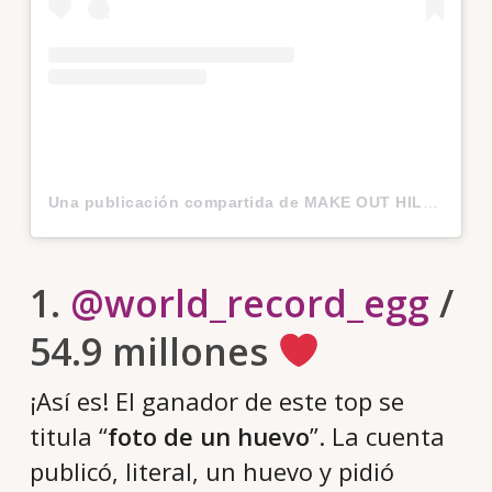
Una publicación compartida de MAKE OUT HILL (@xxxtentacion)
1.
@world_record_egg
/
54.9 millones
¡Así es! El ganador de este top se
titula “
foto de un huevo
”. La cuenta
publicó, literal, un huevo y pidió