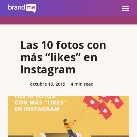
Skip
brandme.la
Menu
to
main
content
Las 10 fotos con
más “likes” en
Instagram
octubre 16, 2019
4 min read