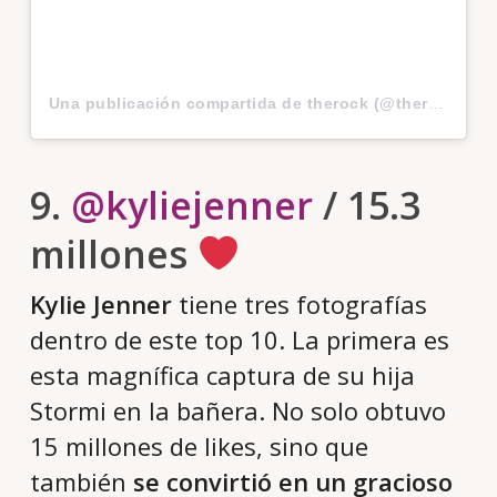
Una publicación compartida de therock (@therock)
el
1
9.
@kyliejenner
/ 15.3
millones
Kylie Jenner
tiene tres fotografías
dentro de este top 10. La primera es
esta magnífica captura de su hija
Stormi en la bañera. No solo obtuvo
15 millones de likes, sino que
también
se convirtió en un gracioso