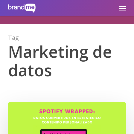
Skip
brandme.la
Menu
to
main
content
Tag
Marketing de
datos