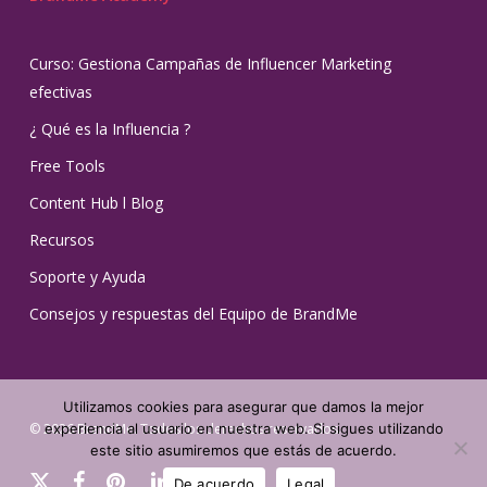
Curso: Gestiona Campañas de Influencer Marketing
efectivas
¿ Qué es la Influencia ?
Free Tools
Content Hub l Blog
Recursos
Soporte y Ayuda
Consejos y respuestas del Equipo de BrandMe
Utilizamos cookies para asegurar que damos la mejor
© 2026 BrandMe. Todos los derechos reservados.
experiencia al usuario en nuestra web. Si sigues utilizando
este sitio asumiremos que estás de acuerdo.
x-
facebook
pinterest
linkedin
youtube
instagram
tiktok
De acuerdo
Legal