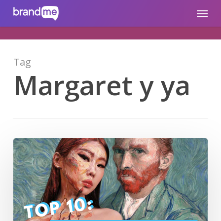
Skip
brandme.la
Menu
to
main
content
Tag
Margaret y ya