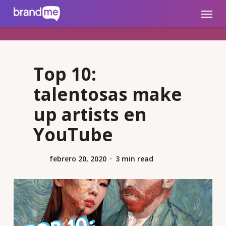
Skip
brandme.la
Menu
to
main
content
Top 10:
talentosas make
up artists en
YouTube
febrero 20, 2020
3 min read