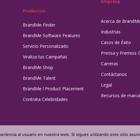
Empresa
Productos
Acerca de BrandM
BrandMe Finder
Industrias
BrandMe Software Features
Casos de Éxito
Servicio Personalizado
Prensa y Premios 
Viraliza tus Campañas
Carreras
BrandMe Shop
Contáctanos
BrandMe Talent
Legal
BrandMe l Product Placement
Recursos de marca
Contrata Celebridades
eriencia al usuario en nuestra web. Si sigues utilizando este sitio as