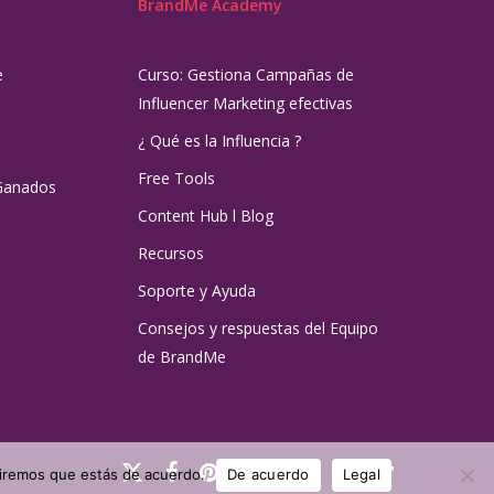
BrandMe Academy
e
Curso: Gestiona Campañas de
Influencer Marketing efectivas
¿ Qué es la Influencia ?
Free Tools
Ganados
Content Hub l Blog
Recursos
Soporte y Ayuda
Consejos y respuestas del Equipo
de BrandMe
x-
facebook
pinterest
linkedin
youtube
instagram
tiktok
umiremos que estás de acuerdo.
De acuerdo
Legal
twitter