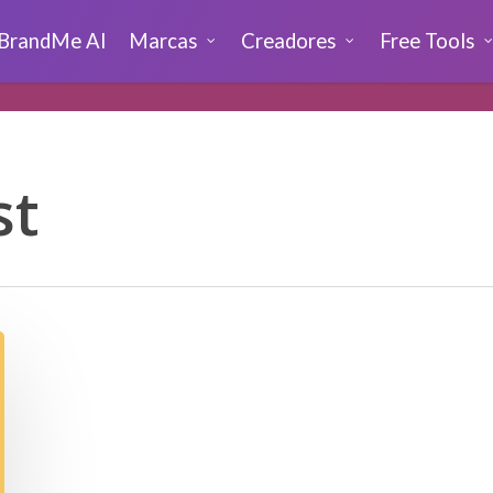
BrandMe AI
Marcas
Creadores
Free Tools
st