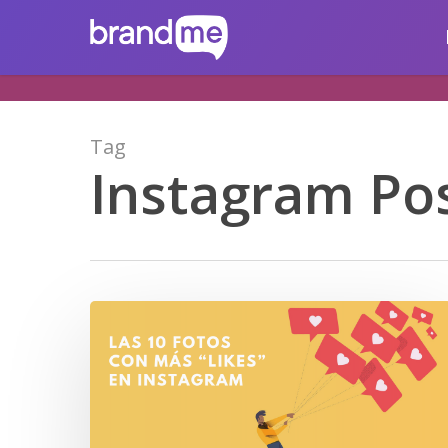
Skip
brandme.la
to
main
content
Tag
Instagram Po