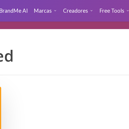
BrandMe AI
Marcas
Creadores
Free Tools
ed