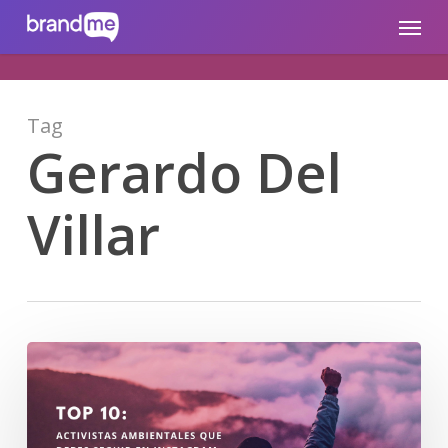
Skip
brandme.la
Menu
to
main
content
Tag
Gerardo Del
Villar