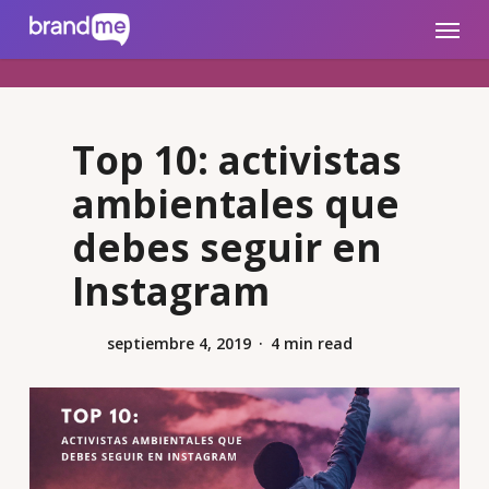
Skip
brandme.la
Menu
to
main
content
Top 10: activistas
ambientales que
debes seguir en
Instagram
septiembre 4, 2019
4 min read