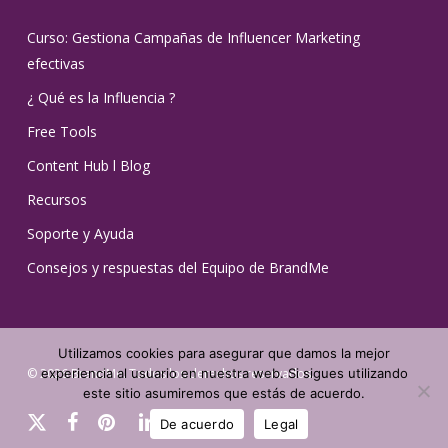
Curso: Gestiona Campañas de Influencer Marketing
efectivas
¿ Qué es la Influencia ?
Free Tools
Content Hub l Blog
Recursos
Soporte y Ayuda
Consejos y respuestas del Equipo de BrandMe
Utilizamos cookies para asegurar que damos la mejor
© 2026 BrandMe. Todos los derechos reservados.
experiencia al usuario en nuestra web. Si sigues utilizando
este sitio asumiremos que estás de acuerdo.
x-
facebook
pinterest
linkedin
youtube
instagram
tiktok
De acuerdo
Legal
twitter