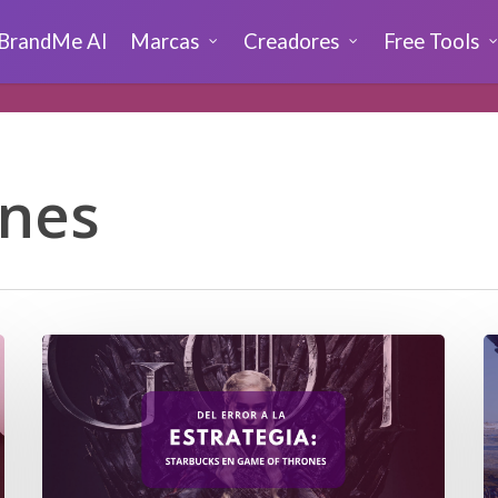
BrandMe AI
Marcas
Creadores
Free Tools
ones