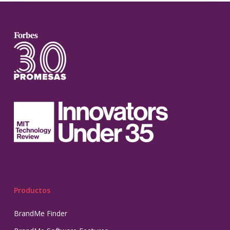
Productos
BrandMe Finder