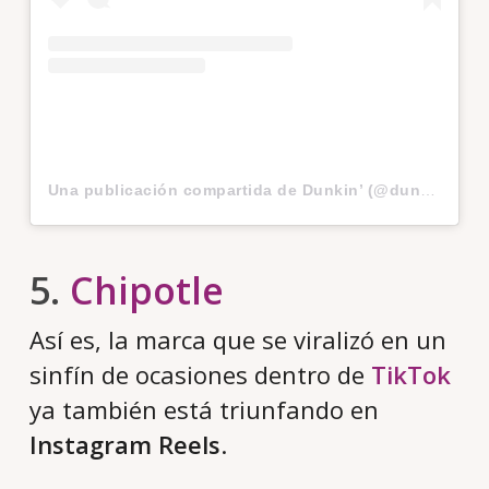
Una publicación compartida de Dunkin’ (@dunkin)
el
5
5.
Chipotle
Así es, la marca que se viralizó en un
sinfín de ocasiones dentro de
TikTok
ya también está triunfando en
Instagram Reels
.