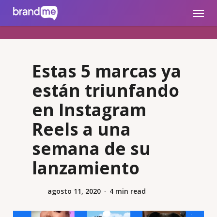
Skip
brandme.la
Menu
to
main
content
Estas 5 marcas ya
están triunfando
en Instagram
Reels a una
semana de su
lanzamiento
agosto 11, 2020
4 min read