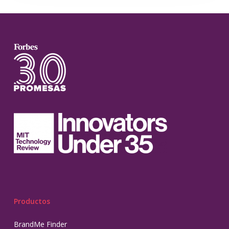
Productos
BrandMe Finder