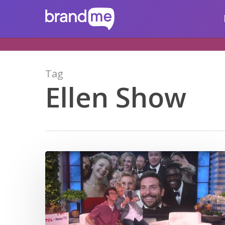
Skip
brandme.la
to
main
content
Tag
Ellen Show