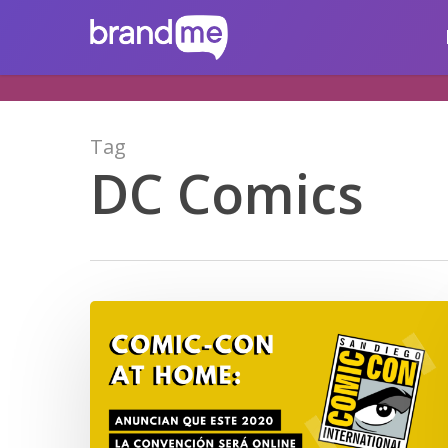
Skip
brandme.la
to
main
content
Tag
DC Comics