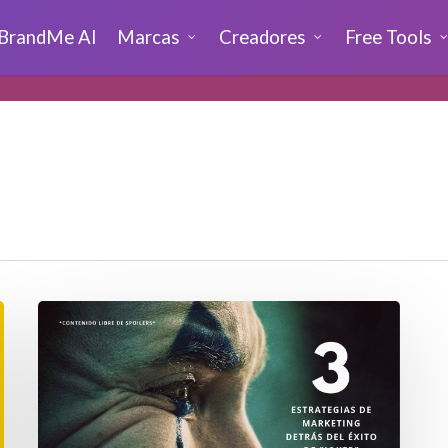
BrandMe AI
Marcas
Creadores
Free Tools