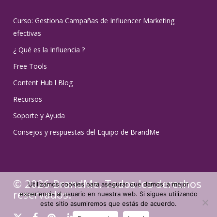
Curso: Gestiona Campañas de Influencer Marketing
efectivas
¿ Qué es la Influencia ?
Free Tools
Content Hub l Blog
Recursos
Soporte y Ayuda
Consejos y respuestas del Equipo de BrandMe
© 2026 BrandMe. Todos los derechos
Utilizamos cookies para asegurar que damos la mejor
reservados.
experiencia al usuario en nuestra web. Si sigues utilizando
este sitio asumiremos que estás de acuerdo.
x-
facebook
pinterest
linkedin
youtube
instagram
tiktok