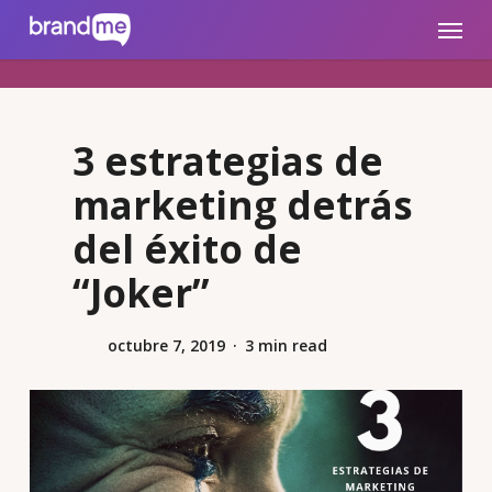
Skip
brandme.la
Menu
to
main
content
3 estrategias de
marketing detrás
del éxito de
“Joker”
octubre 7, 2019
3 min read