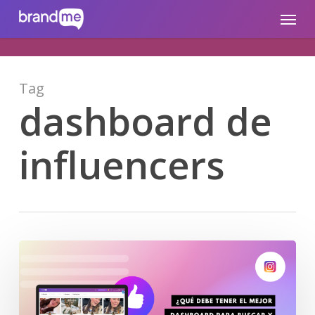
Skip
brandme.la
Menu
to
main
content
Tag
dashboard de
influencers