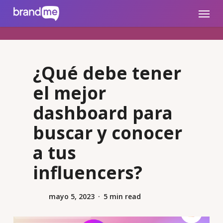
Skip
brandme.la
Menu
to
main
content
¿Qué debe tener
el mejor
dashboard para
buscar y conocer
a tus
influencers?
mayo 5, 2023
5 min read