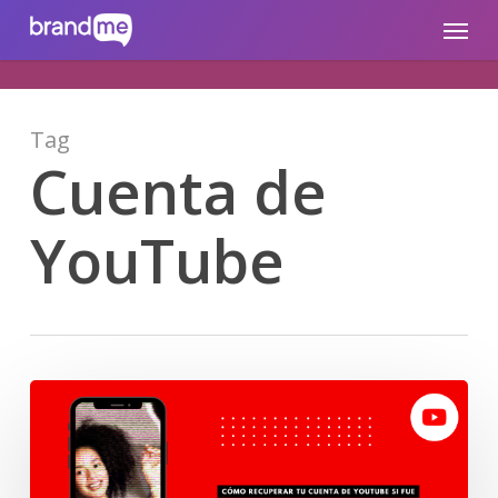
Skip
brandme.la
Menu
to
main
content
Tag
Cuenta de
YouTube