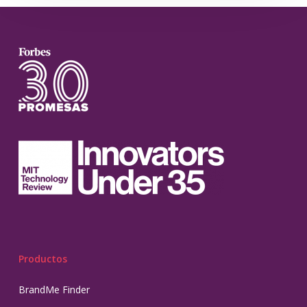
Productos
BrandMe Finder