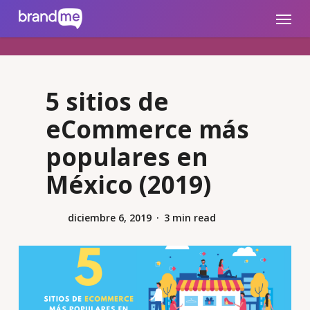
Skip
brandme.la
Menu
to
main
content
5 sitios de
eCommerce más
populares en
México (2019)
diciembre 6, 2019
3 min read