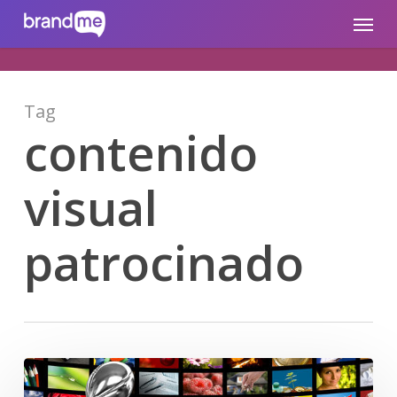
Skip
brandme.la
Menu
to
main
content
Tag
contenido
visual
patrocinado