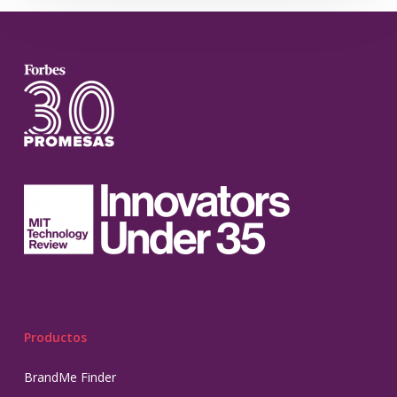
Productos
BrandMe Finder