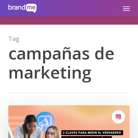
Skip
brandme.la
Menu
to
main
content
Tag
campañas de
marketing