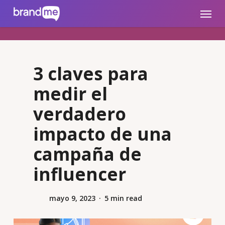
Skip
brandme.la
Menu
to
main
content
3 claves para
medir el
verdadero
impacto de una
campaña de
influencer
mayo 9, 2023
5 min read