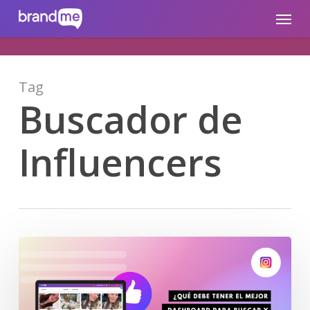
Skip
brandme.la
Menu
to
main
content
Tag
Buscador de
Influencers