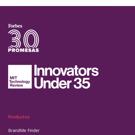
Productos
BrandMe Finder