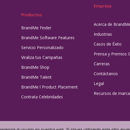
Empresa
Productos
Acerca de BrandM
BrandMe Finder
Industrias
BrandMe Software Features
Casos de Éxito
Servicio Personalizado
Prensa y Premios 
Viraliza tus Campañas
Carreras
BrandMe Shop
Contáctanos
BrandMe Talent
Legal
BrandMe l Product Placement
Recursos de marca
Contrata Celebridades
eriencia al usuario en nuestra web. Si sigues utilizando este sitio as