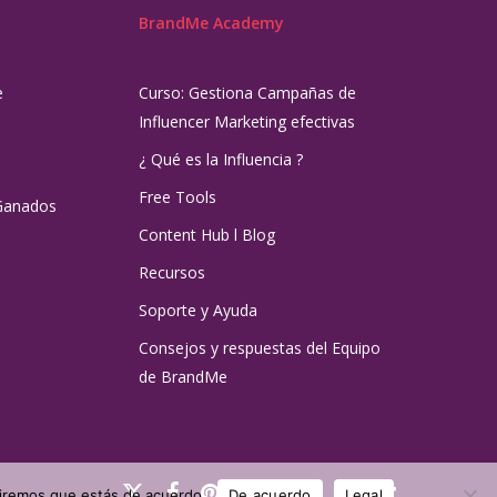
BrandMe Academy
e
Curso: Gestiona Campañas de
Influencer Marketing efectivas
¿ Qué es la Influencia ?
Free Tools
Ganados
Content Hub l Blog
Recursos
Soporte y Ayuda
Consejos y respuestas del Equipo
de BrandMe
x-
facebook
pinterest
linkedin
youtube
instagram
tiktok
umiremos que estás de acuerdo.
De acuerdo
Legal