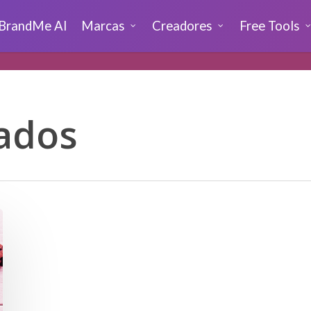
BrandMe AI
Marcas
Creadores
Free Tools
nados