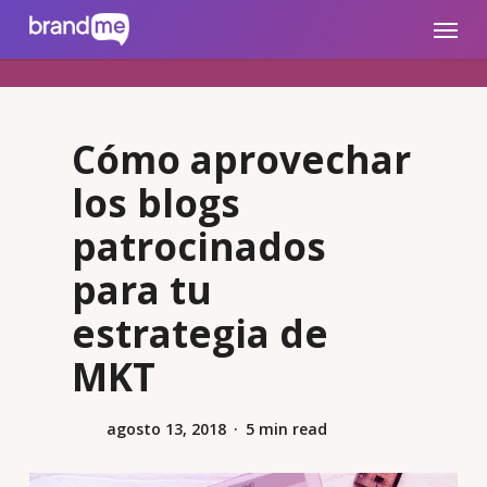
Skip
brandme.la
Menu
to
main
content
Cómo aprovechar
los blogs
patrocinados
para tu
estrategia de
MKT
agosto 13, 2018
5 min read