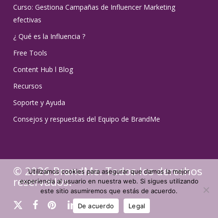
Curso: Gestiona Campañas de Influencer Marketing
efectivas
¿ Qué es la Influencia ?
Free Tools
Content Hub l Blog
Recursos
Soporte y Ayuda
Consejos y respuestas del Equipo de BrandMe
© 2026 BrandMe. Todos los derechos
Utilizamos cookies para asegurar que damos la mejor
reservados.
experiencia al usuario en nuestra web. Si sigues utilizando
este sitio asumiremos que estás de acuerdo.
x-
facebook
pinterest
linkedin
youtube
instagram
tiktok
De acuerdo
Legal
twitter