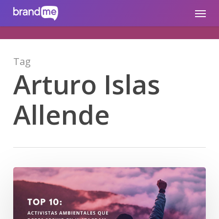
Skip
brandme.la
Menu
to
main
content
Tag
Arturo Islas
Allende