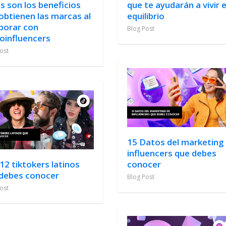
s son los beneficios
que te ayudarán a vivir 
obtienen las marcas al
equilibrio
borar con
Blog Post
oinfluencers
ost
15 Datos del marketing
influencers que debes
12 tiktokers latinos
conocer
debes conocer
Blog Post
ost