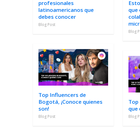
profesionales
Esto
latinoamericanos que
que 
debes conocer
cola
micr
Blog Post
Blog P
Top Influencers de
Bogotá, ¡Conoce quienes
Top 
son!
que 
Blog Post
Blog P