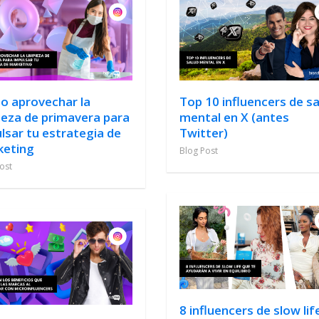
 aprovechar la
Top 10 influencers de s
ieza de primavera para
mental en X (antes
lsar tu estrategia de
Twitter)
keting
Blog Post
ost
8 influencers de slow lif