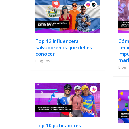
Top 12 influencers
Cómo
salvadoreños que debes
limp
conocer
impu
mar
Blog Post
Blog P
Top 10 patinadores