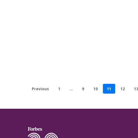
Previous
1
…
9
10
11
12
1