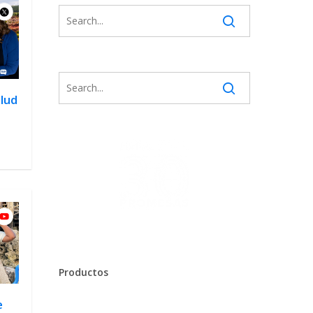
alud
Productos
e