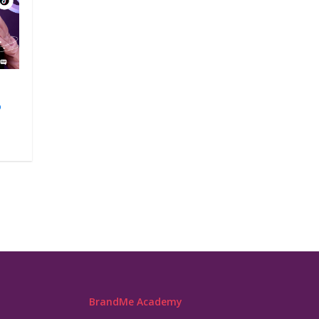
o
BrandMe Academy