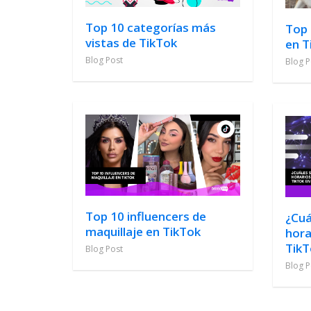
Top 10 categorías más
Top 
vistas de TikTok
en T
Blog Post
Blog P
Top 10 influencers de
¿Cuá
maquillaje en TikTok
hora
TikT
Blog Post
Blog P