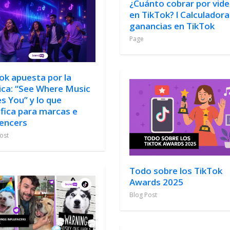
¿Cuánto cobrar por vid
en TikTok? l Calculadora
ganancias en TikTok
Page
ok apuesta por la
ca: “See Where Music
s You” y lo que
ifica para marcas e
uencers
ost
Todo sobre los TikTok
Awards 2025
Blog Post