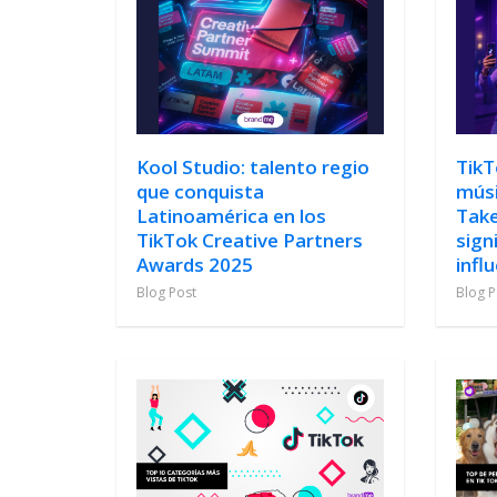
Kool Studio: talento regio
TikT
que conquista
músi
Latinoamérica en los
Take
TikTok Creative Partners
sign
Awards 2025
infl
Blog Post
Blog P