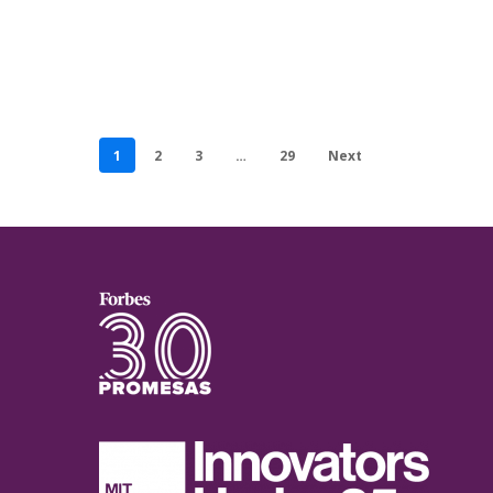
1
2
3
…
29
Next