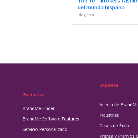
Top 10 Tiktokers fashio
del mundo hispano
Blog Post
Empresa
Productos
Acerca de BrandM
BrandMe Finder
Industrias
BrandMe Software Features
Casos de Éxito
Servicio Personalizado
Prensa y Premios 