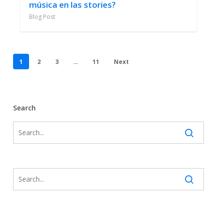
música en las stories?
Blog Post
1
2
3
…
11
Next
Search