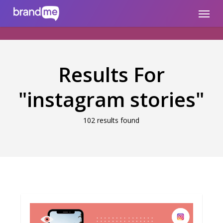
Skip
brandme.la
Menu
to
main
content
Results For
"instagram stories"
102 results found