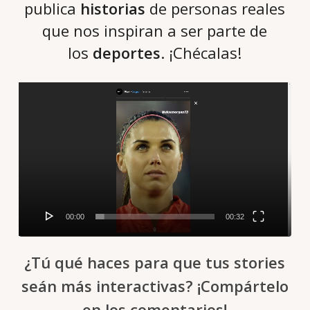
publica
historias
de personas reales
que nos inspiran a ser parte de
los
deportes
. ¡Chécalas!
Reproductor
de
vídeo
00:00
00:32
¿Tú qué haces para que tus stories
seán más interactivas? ¡Compártelo
en los comentarios!