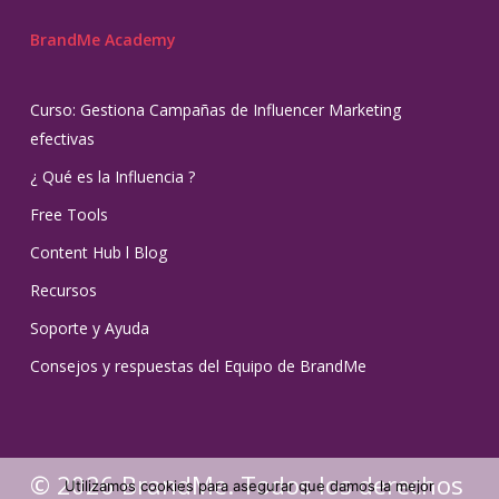
BrandMe Academy
Curso: Gestiona Campañas de Influencer Marketing
efectivas
¿ Qué es la Influencia ?
Free Tools
Content Hub l Blog
Recursos
Soporte y Ayuda
Consejos y respuestas del Equipo de BrandMe
© 2026 BrandMe. Todos los derechos
Utilizamos cookies para asegurar que damos la mejor