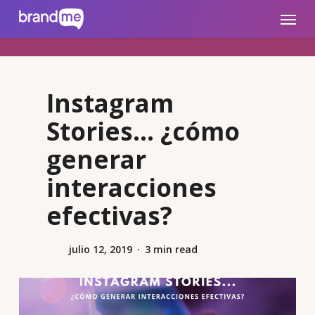
Skip
brandme.la
Menu
to
main
content
Instagram
Stories… ¿cómo
generar
interacciones
efectivas?
julio 12, 2019
3 min read