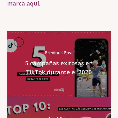
marca aquí
.
Previous Post
5 campañas exitosas en
TikTok durante el 2020