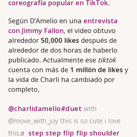
coreografía popular en TikTok
.
Según D’Amelio en una
entrevista
con Jimmy Fallon
, el video obtuvo
alrededor
50,000 likes
después de
alrededor de dos horas de haberlo
publicado. Actualmente ese
tiktok
cuenta con más de
1 millón de likes
y
la vida de Charli ha cambiado por
completo.
@charlidamelio
#duet
with
@move_with_joy this is so cute i love
this
♬ step step flip flip shoulder