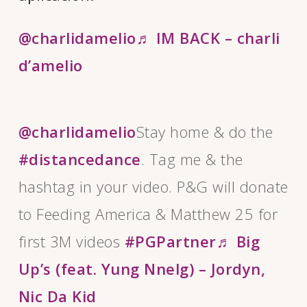
@charlidamelio
♬ IM BACK – charli
d’amelio
@charlidamelio
Stay home & do the
#distancedance
. Tag me & the
hashtag in your video. P&G will donate
to Feeding America & Matthew 25 for
first 3M videos
#PGPartner
♬ Big
Up’s (feat. Yung Nnelg) – Jordyn,
Nic Da Kid