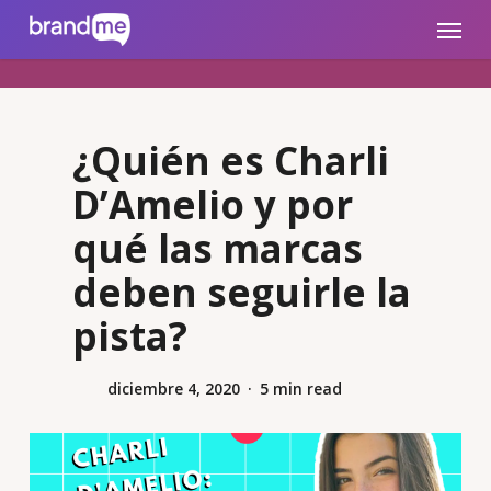
Skip
brandme.la
Menu
to
main
content
¿Quién es Charli
D’Amelio y por
qué las marcas
deben seguirle la
pista?
diciembre 4, 2020
5 min read