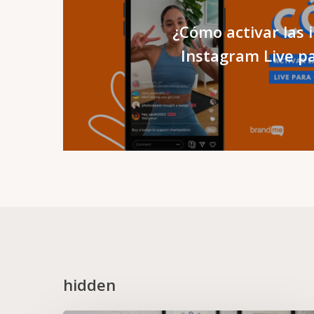
¿Cómo activar las 
Instagram Live p
hidden