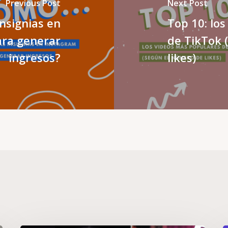
Previous Post
Next Post
insignias en
Top 10: lo
ara generar
de TikTok 
ingresos?
likes)