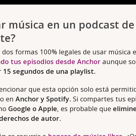
r música en un podcast de 
te?
 dos formas 100% legales de usar música e
do tus episodios desde Anchor
aunque sol
r
15 segundos de una playlist
.
ncionar que esta opción solo está permiti
do en
Anchor y Spotify
. Si compartes tus ep
omo
Google o Apple
, es probable que
elimin
s derechos de autor
.