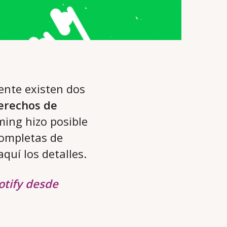
ente existen dos
erechos de
ming hizo posible
completas de
 aquí los detalles.
otify desde