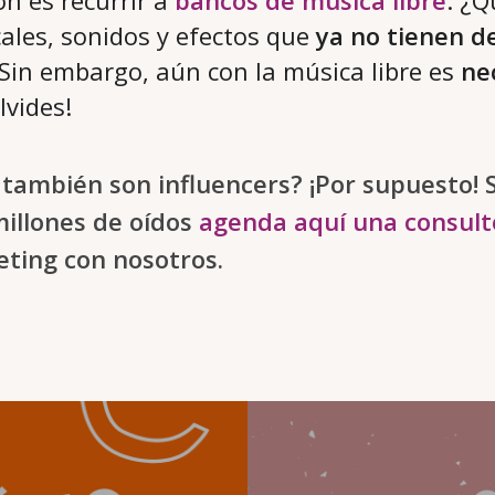
n es recurrir a
bancos de música libre
. ¿Q
ales, sonidos y efectos que
ya no tienen d
 Sin embargo, aún con la música libre es
ne
olvides!
también son influencers? ¡Por supuesto! S
millones de oídos
agenda aquí una consult
eting con nosotros.