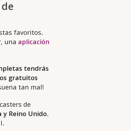
 de
stas favoritos.
r
, una
aplicación
mpletas tendrás
os gratuitos
 suena tan mal!
casters de
a y Reino Unido
.
l.