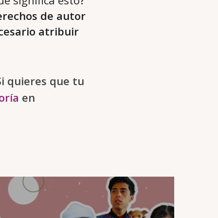
ué significa esto?
erechos de autor
cesario atribuir
i quieres que tu
oría
en