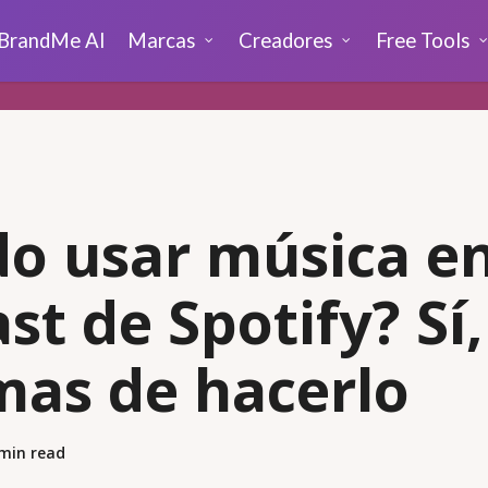
BrandMe AI
Marcas
Creadores
Free Tools
o usar música e
st de Spotify? Sí,
mas de hacerlo
min read