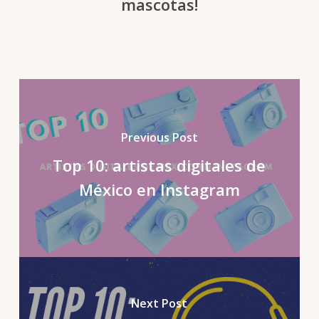
mascotas!
Previous Post
Top 10: artistas digitales de
México en Instagram
Next Post