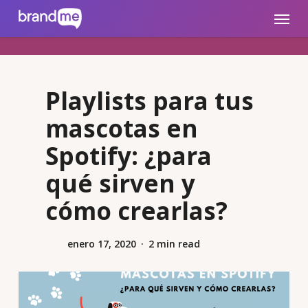
Skip
brandme.la
Menu
to
main
content
Playlists para tus
mascotas en
Spotify: ¿para
qué sirven y
cómo crearlas?
enero 17, 2020
2 min read