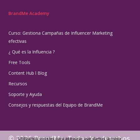
BrandMe Academy
Curso: Gestiona Campañas de Influencer Marketing
efectivas
¿ Qué es la Influencia ?
Free Tools
Content Hub l Blog
Recursos
Soporte y Ayuda
Consejos y respuestas del Equipo de BrandMe
© 2026 BrandMe. Todos los derechos
Utilizamos cookies para asegurar que damos la mejor